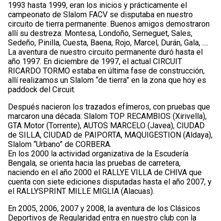
1993 hasta 1999, eran los inicios y prácticamente el
campeonato de Slalom FACV se disputaba en nuestro
circuito de tierra permanente. Buenos amigos demostraron
allí su destreza: Montesa, Londoño, Serneguet, Sales,
Sedeño, Pinilla, Cuesta, Baena, Rojo, Marcel, Durán, Gala, ....
La aventura de nuestro circuito permanente duró hasta el
año 1997. En diciembre de 1997, el actual CIRCUIT
RICARDO TORMO estaba en última fase de construcción,
allí realizamos un Slalom “de tierra” en la zona que hoy es
paddock del Circuit.
Después nacieron los trazados efímeros, con pruebas que
marcaron una década: Slalom TOP RECAMBIOS (Xirivella),
GTA Motor (Torrente), AUTOS MARCELO (Javea), CIUDAD
de SILLA, CIUDAD de PAIPORTA, MAQUIGESTION (Aldaya),
Slalom “Urbano” de CORBERA.
En los 2000 la actividad organizativa de la Escudería
Bengala, se orienta hacia las pruebas de carretera,
naciendo en el año 2000 el RALLYE VILLA de CHIVA que
cuenta con siete ediciones disputadas hasta el año 2007, y
el RALLYSPRINT MILLE MIGLIA (Alacuas).
En 2005, 2006, 2007 y 2008, la aventura de los Clásicos
Deportivos de Regularidad entra en nuestro club con la