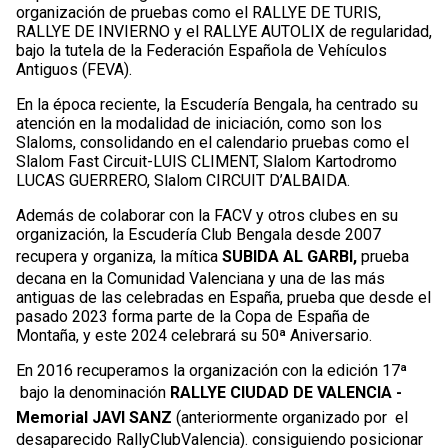
organización de pruebas como el RALLYE DE TURIS,
RALLYE DE INVIERNO y el RALLYE AUTOLIX de regularidad,
bajo la tutela de la Federación Española de Vehículos
Antiguos (FEVA).
En la época reciente, la Escudería Bengala, ha centrado su
atención en la modalidad de iniciación, como son los
Slaloms, consolidando en el calendario pruebas como el
Slalom Fast Circuit-LUIS CLIMENT, Slalom Kartodromo
LUCAS GUERRERO, Slalom CIRCUIT D’ALBAIDA.
Además de colaborar con la FACV y otros clubes en su
organización, la Escudería Club Bengala desde 2007
recupera y organiza, la mítica
SUBIDA AL GARBI
,
prueba
decana en la Comunidad Valenciana y una de las más
antiguas de las celebradas en España, prueba que desde el
pasado 2023 forma parte de la Copa de España de
Montaña, y este 2024 celebrará su 50ª Aniversario.
En 2016 recuperamos la organización con la edición 17ª
bajo la denominación
RALLYE CIUDAD DE VALENCIA -
Memorial JAVI SANZ
(anteriormente organizado por el
desaparecido RallyClubValencia). consiguiendo posicionar