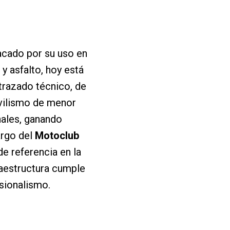
tacado por su uso en
 asfalto, hoy está
trazado técnico, de
ovilismo de menor
nales, ganando
argo del
Motoclub
de referencia en la
raestructura cumple
esionalismo.